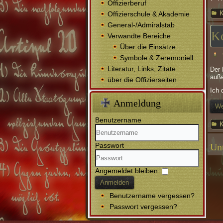
Offizierberuf
K
Offizierschule & Akademie
General-/Admiralstab
K
Verwandte Bereiche
Über die Einsätze
Symbole & Zeremoniell
Literatur, Links, Zitate
Der 
auße
über die Offizierseiten
Ich 
Anmeldung
We
Benutzername
K
Passwort
Un
Angemeldet bleiben
Anmelden
Benutzername vergessen?
Passwort vergessen?