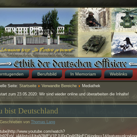
erntugenden
Berufsbild
In Memoriam
Weblinks
elle Seite:
Startseite
Verwandte Bereiche
Mediathek
tart zum 23.05.2020: Wir sind wieder online und überarbeiten die Inhalte!
 bist Deutschland
Geschrieben von
Thomas Lang
tube}http://www.youtube.com/watch?
Th92FnV_i4&list=UUtaN3MEV1PJU0oOg4t0NoEQ&index=1&feature=plcp&nored