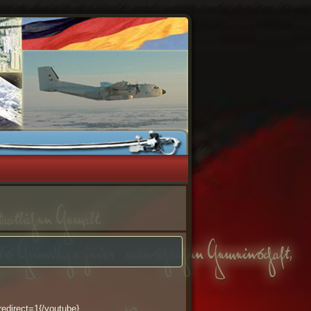
irect=1{/youtube}