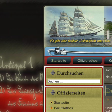
Startseite
Offizierethos
K
Aktu
Durchsuchen
Neus
Du
Offizierseiten
Startseite
{you
Berufsethos
v=f